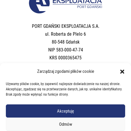
PORT GDAŃSKI EKSPLOATACJA S.A.
ul. Roberta de Plelo 6
80-548 Gdańsk
NIP 583-000-47-74
KRS 0000365475
Regon 190562236
Zarządzaj zgodami plików cookie
Share capital: PLN 14,571,900
Używamy plików cookie, by zapewnić najlepsze doświadczenie na naszej stronie.
Akceptując, zgadzasz się na przetwarzanie danych, jak np. unikalne identyfikatory.
Brak zgody może wpłynąć na funkcje strony.
Akceptuję
Odmów