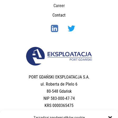
Career
Contact
PORT GDAŃSKI EKSPLOATACJA S.A.
ul. Roberta de Plelo 6
80-548 Gdańsk
NIP 583-000-47-74
KRS 0000365475
Regon 190562236
Zarządzaj zgodami plików cookie