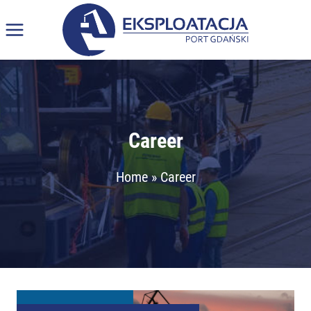
Skip
to
content
Career
Home
»
Career